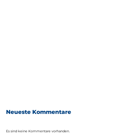
Workshops –
Fünf Akteurs-Treffen zu H2-Themen
30.03.2023
Wie Wasserstoffwirtschaft funktioniert –
Besuch des Stadtwerks Haßfurt am 30. März
Neueste Kommentare
Es sind keine Kommentare vorhanden.