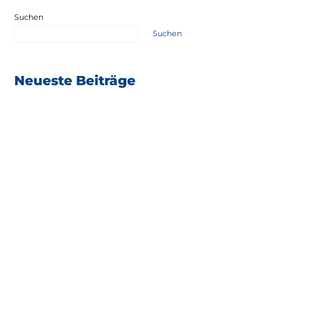
Suchen
Suchen
Neueste Beiträge
19.06.2023
H2-Bildung –
Besuch an Realschule in Neustadt
19.06.2023