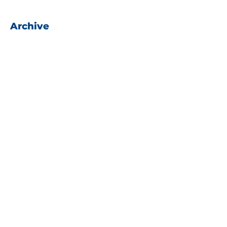
Archive
Juni 2023
Mai 2023
April 2023
März 2023
Februar 2023